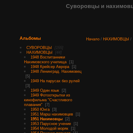
Суворовцы и нахимовц
Альбомы
Начало
/
НАХИМОВЦЫ
/
СУВОРОВЦЫ
155
НАХИМОВЦЫ
44
1948 Воспитанники
Нахимовского училища
1
1948 Крейсер Аврора
1
1948 Ленинград. Нахимовец
5
1949 На парусах без рулей
3
1949 Один язык
2
1949 Фотооткрытки из
кинофильма "Счастливого
плавания"
7
1950 Юнга
3
1951 Марш нахимовцев
1
1951 Нахимовцы
2
1953 Парусное учение
1
1954 Молодой моряк
1