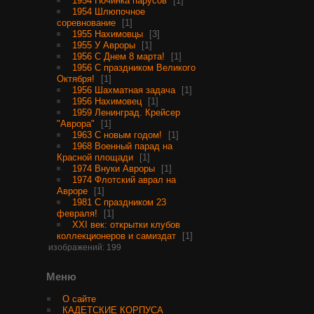
1954 Починка парусов
1
1954 Шлюпочное
соревнование
1
1955 Нахимовцы
3
1955 У Авроры
1
1956 С Днем 8 марта!
1
1956 С праздником Великого
Октября!
1
1956 Шахматная задача
1
1956 Нахимовец
1
1959 Ленинград. Крейсер
"Аврора"
1
1963 С новым годом!
1
1968 Военный парад на
Красной площади
1
1974 Внуки Авроры
1
1974 Флотский аврал на
Авроре
1
1981 С праздником 23
февраля!
1
XXI век: открытки клубов
коллекционеров и самиздат
1
изображений: 199
Меню
О сайте
КАДЕТСКИЕ КОРПУСА