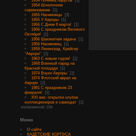
1954 Починка парусов
1
1954 Шлюпочное
соревнование
1
1955 Нахимовцы
3
1955 У Авроры
1
1956 С Днем 8 марта!
1
1956 С праздником Великого
Октября!
1
1956 Шахматная задача
1
1956 Нахимовец
1
1959 Ленинград. Крейсер
"Аврора"
1
1963 С новым годом!
1
1968 Военный парад на
Красной площади
1
1974 Внуки Авроры
1
1974 Флотский аврал на
Авроре
1
1981 С праздником 23
февраля!
1
XXI век: открытки клубов
коллекционеров и самиздат
1
изображений: 199
Меню
О сайте
КАДЕТСКИЕ КОРПУСА