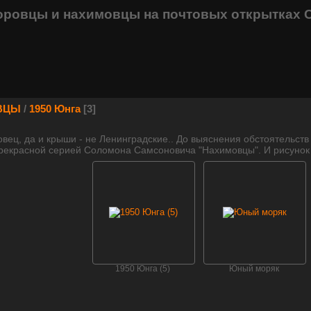
оровцы и нахимовцы на почтовых открытках 
ВЦЫ
/
1950 Юнга
3
овец, да и крыши - не Ленинградские.. До выяснения обстоятельств
екрасной серией Соломона Самсоновича "Нахимовцы". И рисунок с н
1950 Юнга (5)
Юный моряк