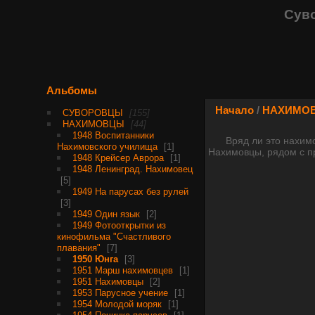
Сув
Альбомы
Начало
/
НАХИМО
СУВОРОВЦЫ
155
НАХИМОВЦЫ
44
1948 Воспитанники
Вряд ли это нахим
Нахимовского училища
1
Нахимовцы, рядом с пр
1948 Крейсер Аврора
1
1948 Ленинград. Нахимовец
5
1949 На парусах без рулей
3
1949 Один язык
2
1949 Фотооткрытки из
кинофильма "Счастливого
плавания"
7
1950 Юнга
3
1951 Марш нахимовцев
1
1951 Нахимовцы
2
1953 Парусное учение
1
1954 Молодой моряк
1